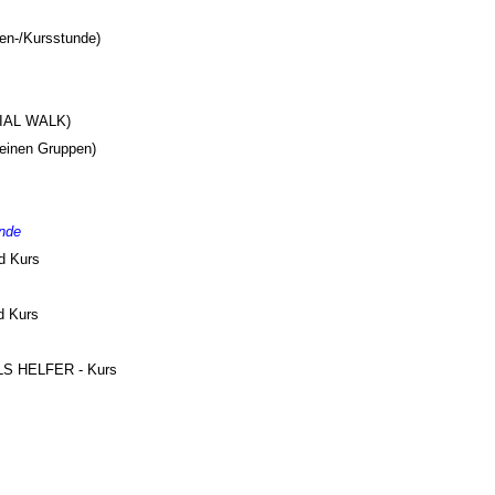
pen-/Kursstunde)
IAL WALK)
leinen Gruppen)
nde
 Kurs
 Kurs
 HELFER - Kurs