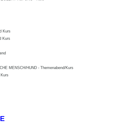
 Kurs
d Kurs
bend
E MENSCH/HUND - Themenabend/Kurs
 Kurs
E