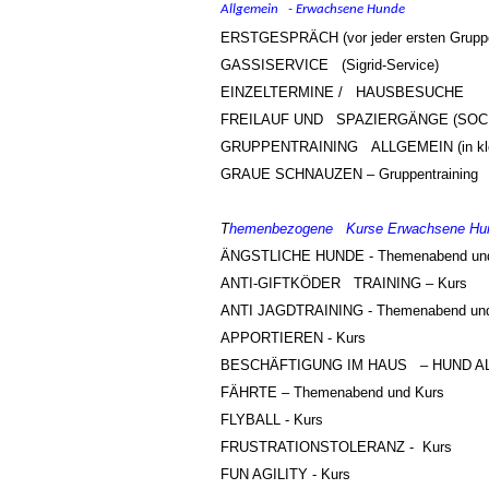
Allgemein - Erwachsene Hunde
ERSTGESPRÄCH
(vor jeder ersten Grup
GASSISERVICE (Sigrid-Service)
EINZELTERMINE / HAUSBESUCHE
FREILAUF UND SPAZIERGÄNGE
(SOC
GRUPPENTRAINING ALLGEMEIN
(in k
GRAUE SCHNAUZEN –
Gruppentraining
T
hemenbezogene Kurse Erwachsene Hu
ÄNGSTLICHE HUNDE - Themenabend und
ANTI-GIFTKÖDER TRAINING – Kurs
ANTI JAGDTRAINING - Themenabend und
APPORTIEREN - Kurs
BESCHÄFTIGUNG IM HAUS – HUND ALS
FÄHRTE – Themenabend und Kurs
FLYBALL - Kurs
FRUSTRATIONSTOLERANZ - Kurs
FUN AGILITY - Kurs